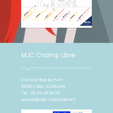
MJC Champ Libre
11 Grand’ Rue du Pont
86150 L’ISLE JOURDAIN
Tél. : 05 49 48 94 00
accueil@mjc-champlibre.fr