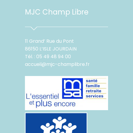
MJC Champ Libre
11 Grand’ Rue du Pont
86150 L’ISLE JOURDAIN
Tél. : 05 49 48 94 00
accueil@mjc-champlibre.fr