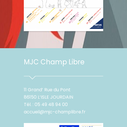
MJC Champ Libre
11 Grand’ Rue du Pont
86150 L’ISLE JOURDAIN
Tél. : 05 49 48 94 00
accueil@mjc-champlibre.fr