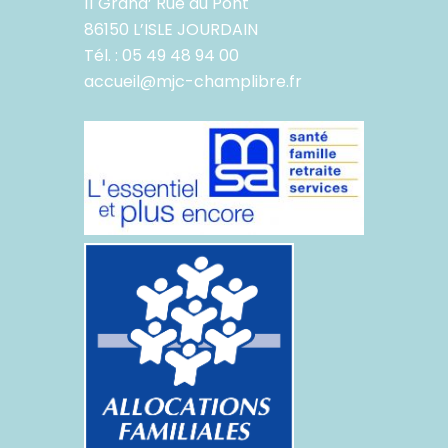
11 Grand’ Rue du Pont
86150 L’ISLE JOURDAIN
Tél. : 05 49 48 94 00
accueil@mjc-champlibre.fr