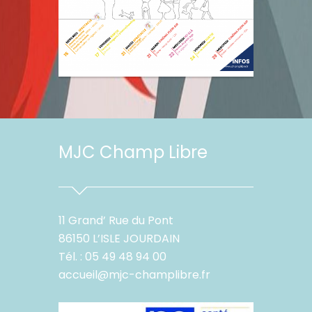
MJC Champ Libre
11 Grand’ Rue du Pont
86150 L’ISLE JOURDAIN
Tél. : 05 49 48 94 00
accueil@mjc-champlibre.fr